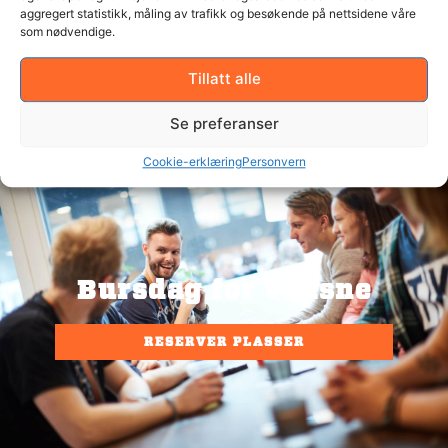
Skoleklasser
aggregert statistikk, måling av trafikk og besøkende på nettsidene våre
som nødvendige.
RESERVER PLASSER
Tillatt alle
Se preferanser
Cookie-erklæring
Personvern
Bursdag for voksne
RESERVER PLASSER