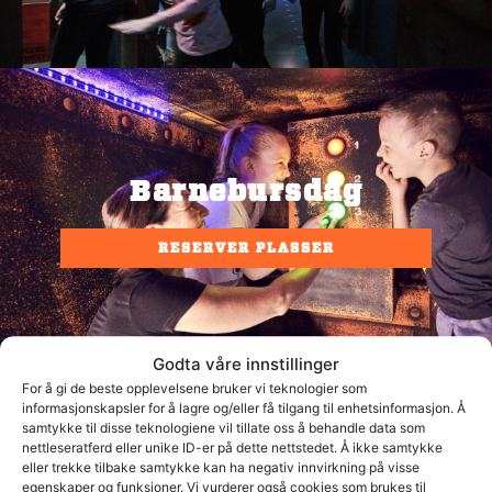
Barnebursdag
RESERVER PLASSER
Godta våre innstillinger
For å gi de beste opplevelsene bruker vi teknologier som
informasjonskapsler for å lagre og/eller få tilgang til enhetsinformasjon. Å
samtykke til disse teknologiene vil tillate oss å behandle data som
nettleseratferd eller unike ID-er på dette nettstedet. Å ikke samtykke
eller trekke tilbake samtykke kan ha negativ innvirkning på visse
egenskaper og funksjoner. Vi vurderer også cookies som brukes til