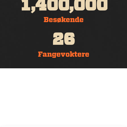
,
,
1
4
0
0
0
0
0
Besøkende
2
6
Fangevoktere
Møterom