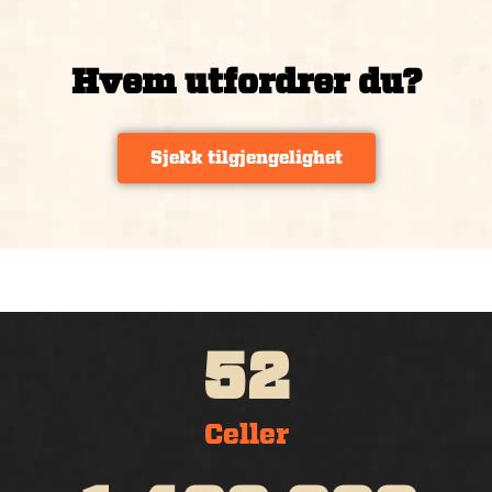
Hvem utfordrer du?
Sjekk tilgjengelighet
5
2
Celler